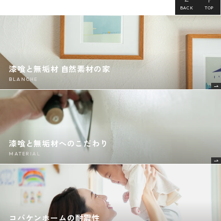
BACK
TOP
漆喰と無垢材 自然素材の家
BLANCHE
漆喰と無垢材へのこだわり
MATERIAL
コバケンホームの耐震性