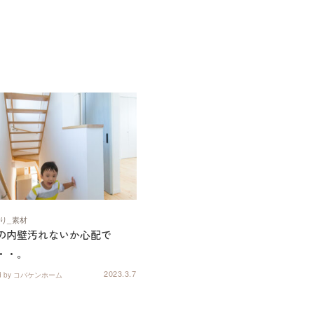
り
素材
の内壁汚れないか心配で
・・。
2023.3.7
ed by コバケンホーム