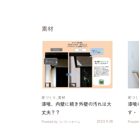
素材
家づくり
素材
家づく
漆喰、内壁に続き外壁の汚れは大
漆喰
丈夫？？
す・
2023.5.26
Possted by コバケンホーム
Posst