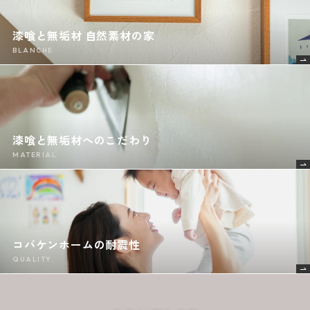
漆喰と無垢材 自然素材の家
BLANCHE
漆喰と無垢材へのこだわり
MATERIAL
コバケンホームの耐震性
QUALITY