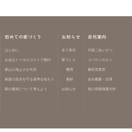
初めての家づくり
お知らせ
会社案内
はじめに
全て表示
代表ごあいさつ
お金はトータルコストで検討
家づくり
コバケンの人々
家は心地よさが大切
費用
磐田営業所
家族の安全を守る基準を知ろう
素材
会社概要・沿革
家の素材について考えよう
お知らせ
個人情報保護方針