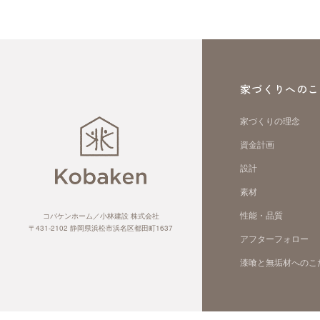
家づくりへのこ
家づくりの理念
資金計画
設計
素材
性能・品質
コバケンホーム／小林建設 株式会社
〒431-2102 静岡県浜松市浜名区都田町1637
アフターフォロー
漆喰と無垢材へのこ