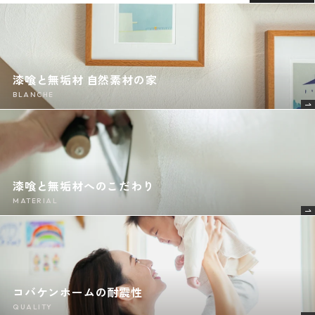
漆喰と無垢材 自然素材の家
BLANCHE
漆喰と無垢材へのこだわり
MATERIAL
コバケンホームの耐震性
QUALITY